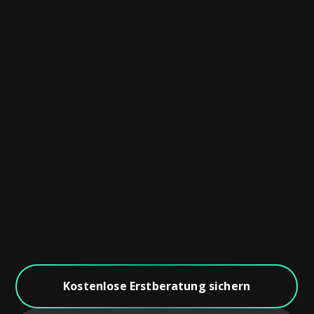
Zu viele Tools, kein Überblick
CRM hier, Ticketsystem dort – aber nichts ist
wirklich verbunden.Dateninseln verhindern
Effizienz, und Entscheidungen dauern zu lange.
Kostenlose Erstberatung sichern