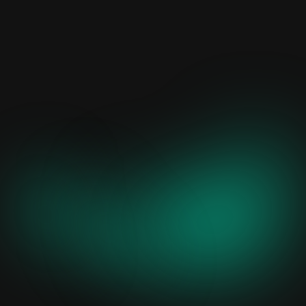
Fachkräftemangel & steigende
Kosten
Du müsstest eigentlich 20–30 % mehr Personal
einstellen, damit alles rund läuft – aber woher
nehmen? Und wie in der aktuellen Wirtschaftslage