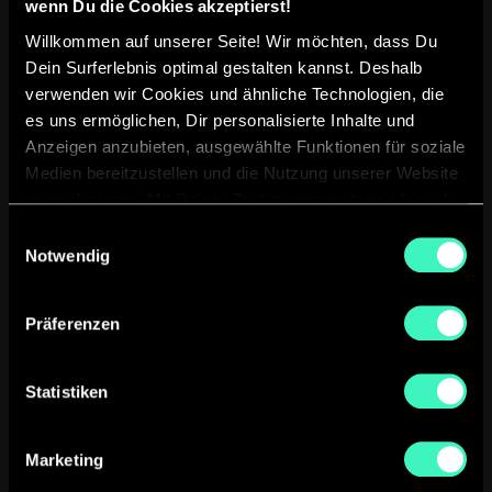
wenn Du die Cookies akzeptierst!
Willkommen auf unserer Seite! Wir möchten, dass Du
Die KIwerk.one Methode
Dein Surferlebnis optimal gestalten kannst. Deshalb
verwenden wir Cookies und ähnliche Technologien, die
es uns ermöglichen, Dir personalisierte Inhalte und
So digitalisieren wir Deine Geschäftsprozesse Schritt für
Anzeigen anzubieten, ausgewählte Funktionen für soziale
Schritt, ohne dass Du selbst viel Arbeit oder Zeit
investieren musst.
Medien bereitzustellen und die Nutzung unserer Website
zu analysieren. Mit Deiner Zustimmung nutzen wir auch
Standortdaten und Geräteeigenschaften für
Einwilligungsauswahl
personalisierte Anzeigen und Inhalte. Du kannst Deine
Notwendig
Kostenlose Erstberatung sichern
Einwilligung jederzeit widerrufen oder ablehnen. Weitere
Informationen findest Du in
Präferenzen
unserer Datenschutzerklärung.
Statistiken
Marketing