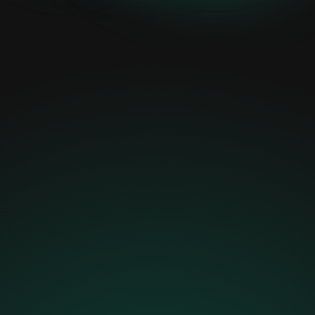
bezahlen?
Manuelle & fehleranfällige Abläufe
Viele Prozesse laufen noch manuell und
unterschiedlich – das kostet Zeit, führt zu Fehlern
und sorgt für unzufriedene Kunden und
gestresste Mitarbeiter.