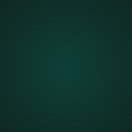
Zeitfresser durch Routineaufgaben
Dein Team arbeitet täglich an denselben
wiederkehrenden Aufgaben, statt sich auf
strategische Themen zu konzentrieren, die Dein
Unternehmen wirklich voranbringen.
Fehlende Skalierbarkeit