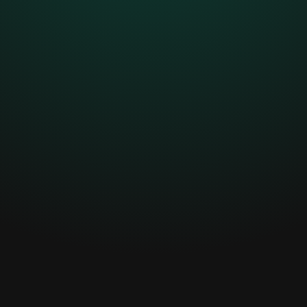
Dein Wachstum hängt von einzelnen Mitarbeitern
ab – und jedes neue Projekt bringt mehr Stress
statt Entlastung.Echte Strukturen für planbares
Wachstum fehlen.
Überlastung & unzufriedene
Kunden
Zu viele Aufgaben, zu wenig Zeit – Fehler,
Verzögerungen und vergessene Rückrufe sind die
Folge.
Das senkt nicht nur die Servicequalität, sondern
auch die Kundenzufriedenheit.